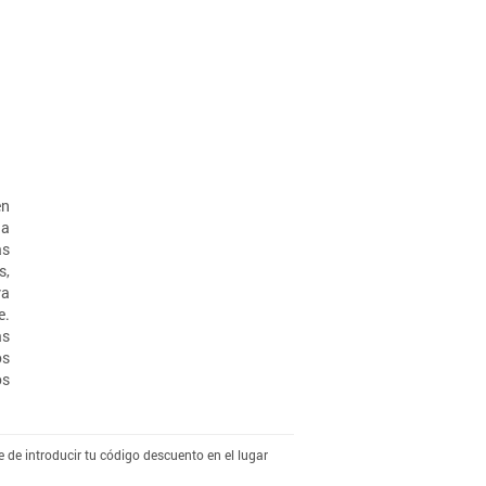
en
ia
ás
s,
va
e.
as
os
os
 de introducir tu código descuento en el lugar