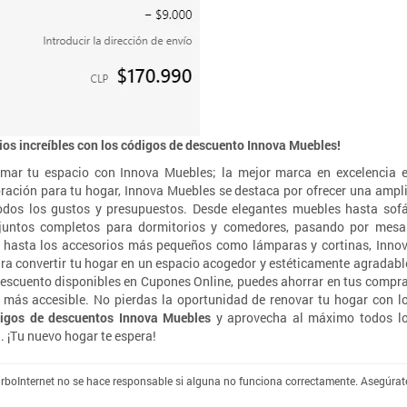
ios increíbles con los códigos de descuento Innova Muebles!
ormar tu espacio con Innova Muebles; la mejor marca en excelencia 
oración para tu hogar, Innova Muebles se destaca por ofrecer una ampl
dos los gustos y presupuestos. Desde elegantes muebles hasta sof
njuntos completos para dormitorios y comedores, pasando por mesa
ios, hasta los accesorios más pequeños como lámparas y cortinas, Inno
ra convertir tu hogar en un espacio acogedor y estéticamente agradabl
descuento disponibles en Cupones Online, puedes ahorrar en tus compr
más accesible. No pierdas la oportunidad de renovar tu hogar con l
igos de descuentos Innova Muebles
y aprovecha al máximo todos l
 ¡Tu nuevo hogar te espera!
TurboInternet no se hace responsable si alguna no funciona correctamente. Asegúrate