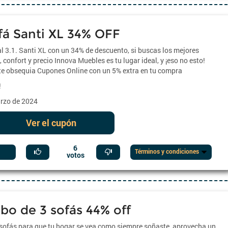
fá Santi XL 34% OFF
 3.1. Santi XL con un 34% de descuento, si buscas los mejores
 confort y precio Innova Muebles es tu lugar ideal, y ¡eso no esto!
te obsequia Cupones Online con un 5% extra en tu compra
!
arzo de 2024
Ver el cupón
6
Términos y condiciones
votos
o de 3 sofás 44% off
 sofás para que tu hogar se vea como siempre soñaste, aprovecha un