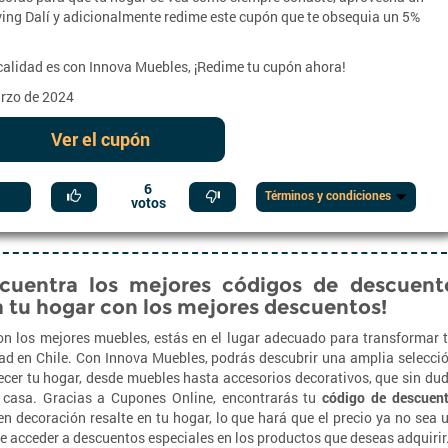
ing Dalí y adicionalmente redime este cupón que te obsequia un 5%
 calidad es con Innova Muebles, ¡Redime tu cupón ahora!
arzo de 2024
Ver el cupón
6
Términos y condiciones
votos
cuentra los mejores códigos de descuent
 tu hogar con los mejores descuentos!
on los mejores muebles, estás en el lugar adecuado para transformar 
dad en Chile. Con Innova Muebles, podrás descubrir una amplia selecci
ecer tu hogar, desde muebles hasta accesorios decorativos, que sin du
n casa. Gracias a Cupones Online, encontrarás tu
código de descuen
n decoración resalte en tu hogar, lo que hará que el precio ya no sea 
e acceder a descuentos especiales en los productos que deseas adquirir