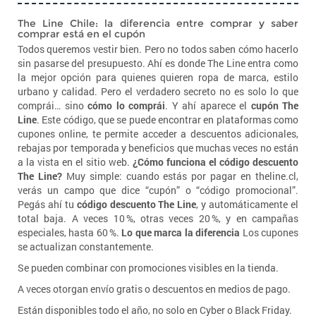
The Line Chile: la diferencia entre comprar y saber
comprar está en el cupón
Todos queremos vestir bien. Pero no todos saben cómo hacerlo
sin pasarse del presupuesto. Ahí es donde The Line entra como
la mejor opción para quienes quieren ropa de marca, estilo
urbano y calidad. Pero el verdadero secreto no es solo lo que
comprái… sino
cómo lo comprái
. Y ahí aparece el
cupón The
Line
. Este código, que se puede encontrar en plataformas como
cupones online, te permite acceder a descuentos adicionales,
rebajas por temporada y beneficios que muchas veces no están
a la vista en el sitio web.
¿Cómo funciona el código descuento
The Line?
Muy simple: cuando estás por pagar en theline.cl,
verás un campo que dice “cupón” o “código promocional”.
Pegás ahí tu
código descuento The Line
, y automáticamente el
total baja. A veces 10 %, otras veces 20 %, y en campañas
especiales, hasta 60 %.
Lo que marca la diferencia
Los cupones
se actualizan constantemente.
Se pueden combinar con promociones visibles en la tienda.
A veces otorgan envío gratis o descuentos en medios de pago.
Están disponibles todo el año, no solo en Cyber o Black Friday.