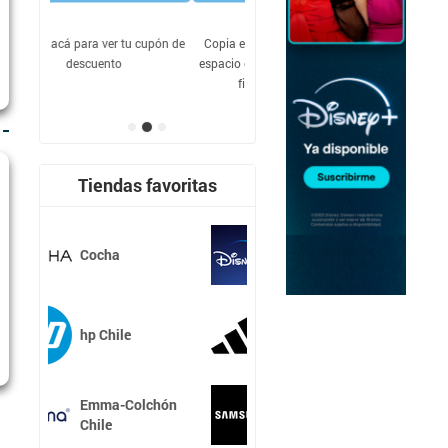
tu cupón de
Copia este cupón y pégalo en el
espacio correspondiente antes de
finalizar tu compra
Tiendas favoritas
Disney+
adidas Chile
lchón
Samsung