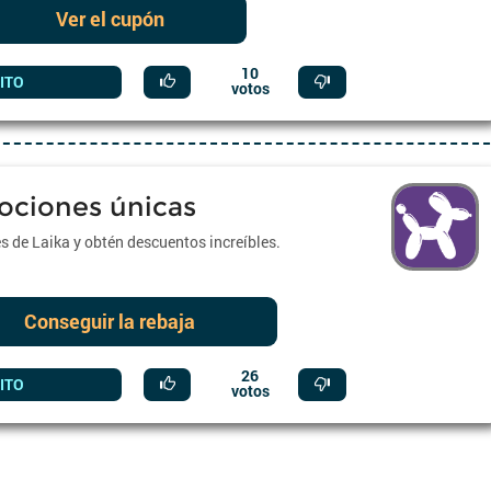
Ver el cupón
Dale clic acá para ver 
descuento
10
ITO
votos
ociones únicas
 de Laika y obtén descuentos increíbles.
Cocha
Conseguir la rebaja
hp Chile
26
ITO
votos
Emma-Co
Chile