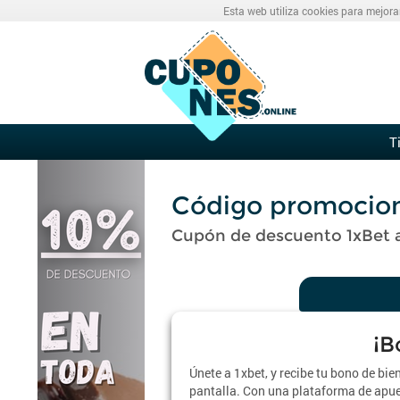
Esta web utiliza cookies para mejora
T
Código promocion
Cupón de descuento 1xBet 
¡B
Únete a 1xbet, y recibe tu bono de bie
pantalla. Con una plataforma de apues