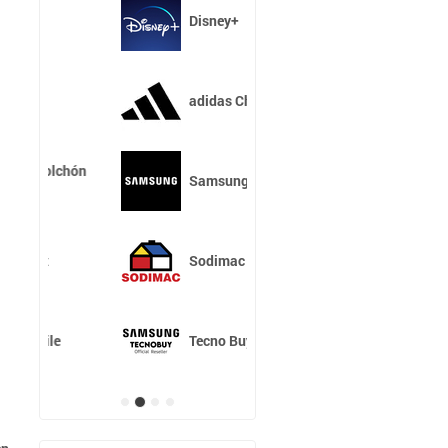
Disney+
adidas Chile
Samsung
Sodimac Chile
Tecno Buy