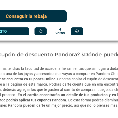
Conseguir la rebaja
4
XITO
votos
 cupón de descuento Pandora? ¿Dónde pued
orma, tendrás la facultad de acceder a herramientas que sin lugar a dud
ada una de las joyas y accesorios que vayas a comprar en Pandora Chil
 se encuentra en Cupones Online.
Deberás copiar el cupón de descuen
te a la página de esta marca. Podrás darte cuenta que en ella encontr
 deberás agregar los que te gusten al carrito de compras. Luego, da cl
el proceso.
En el carrito encontrarás un detalle de tus productos y en 
onde podrás aplicar tus cupones Pandora.
De esta forma podrás disminu
nes Pandora pueden darte un mejor precio, así que no lo pienses más