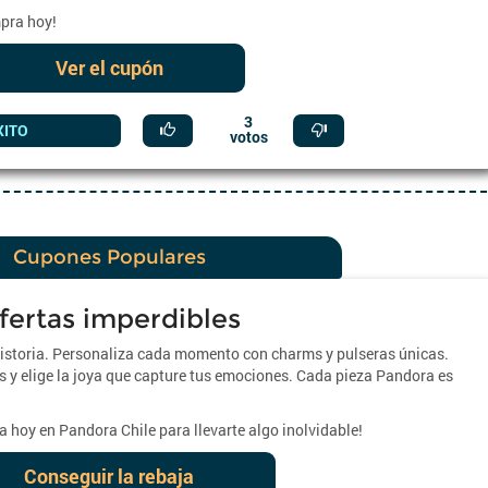
pra hoy!
Ver el cupón
3
XITO
votos
Cupones Populares
fertas imperdibles
historia. Personaliza cada momento con charms y pulseras únicas.
s y elige la joya que capture tus emociones. Cada pieza Pandora es
 hoy en Pandora Chile para llevarte algo inolvidable!
Conseguir la rebaja