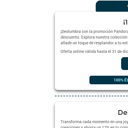
¡
¡Deslumbra con la promoción Pandora!
descuento. Explora nuestra colección 
añade un toque de resplandor a tu est
Oferta online válida hasta el 31 de d
100% É
De
Transforma cada momento en una joya
creaciones y ahorra un 12% en tu comp