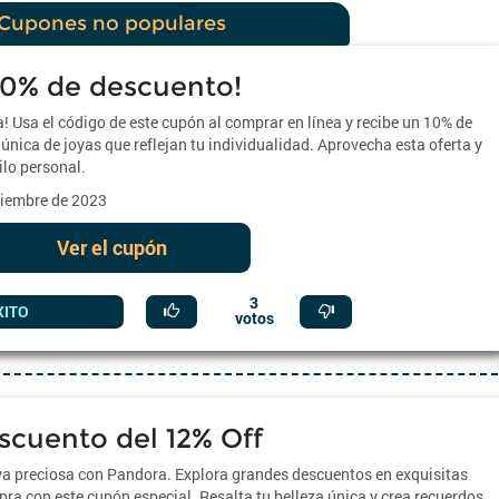
Cupones no populares
10% de descuento!
 Usa el código de este cupón al comprar en línea y recibe un 10% de
única de joyas que reflejan tu individualidad. Aprovecha esta oferta y
ilo personal.
iciembre de 2023
Ver el cupón
3
XITO
votos
scuento del 12% Off
 preciosa con Pandora. Explora grandes descuentos en exquisitas
ra con este cupón especial. Resalta tu belleza única y crea recuerdos